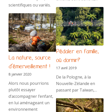
scientifiques ou variés.
Pédaler en famille;
La nature, source
où dormir?
d’émerveillement !
17 avril 2019
8 janvier 2020
De la Pologne, à la
Alors nous pourrions
Nouvelle-Zélande en
plutôt essayer
passant par Taiwan,…
d’accompagner l’enfant,
en lui aménageant un
environnement