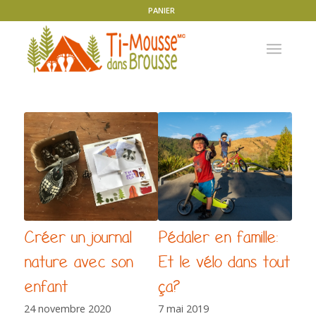
PANIER
Créer un journal
Pédaler en famille:
nature avec son
Et le vélo dans tout
enfant
ça?
24 novembre 2020
7 mai 2019