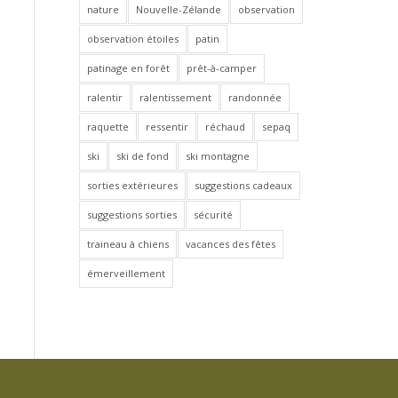
nature
Nouvelle-Zélande
observation
observation étoiles
patin
patinage en forêt
prêt-à-camper
ralentir
ralentissement
randonnée
raquette
ressentir
réchaud
sepaq
ski
ski de fond
ski montagne
sorties extérieures
suggestions cadeaux
suggestions sorties
sécurité
traineau à chiens
vacances des fêtes
émerveillement