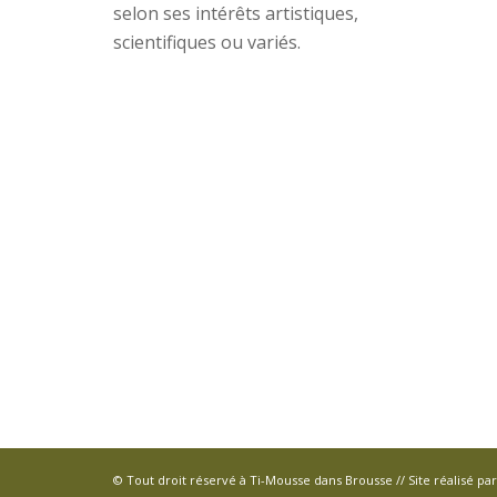
selon ses intérêts artistiques,
scientifiques ou variés.
© Tout droit réservé à Ti-Mousse dans Brousse // Site réalisé pa