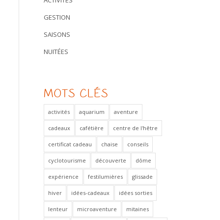
ACTIVITÉS
GESTION
SAISONS
NUITÉES
MOTS CLÉS
activités
aquarium
aventure
cadeaux
cafétière
centre de l'hêtre
certificat cadeau
chaise
conseils
cyclotourisme
découverte
dôme
expérience
festilumières
glissade
hiver
idées-cadeaux
idées sorties
lenteur
microaventure
mitaines