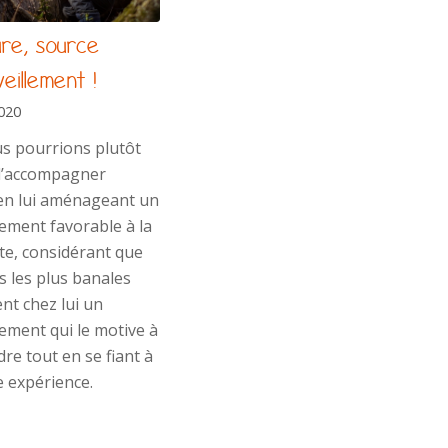
re, source
eillement !
2020
us pourrions plutôt
d’accompagner
 en lui aménageant un
ement favorable à la
te, considérant que
s les plus banales
nt chez lui un
ement qui le motive à
e tout en se fiant à
e expérience.