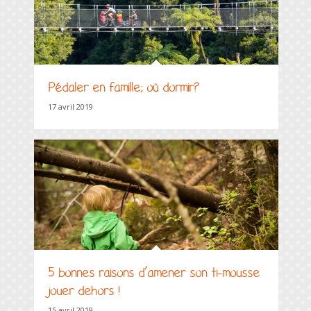
Pédaler en famille; où dormir?
17 avril 2019
5 bonnes raisons d’amener son ti-mousse
jouer dehors !
15 avril 2019