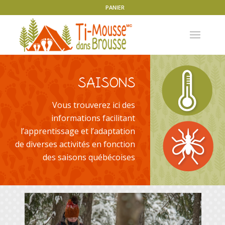
PANIER
SAISONS
Vous trouverez ici des
informations facilitant
l’apprentissage et l’adaptation
de diverses activités en fonction
des saisons québécoises