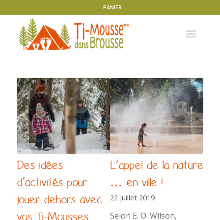
PANIER
Des idées
L’appel de la nature
d’activités pour
… en ville !
jouer dehors avec
22 juillet 2019
vos Ti-Mousses
Selon E. O. Wilson,