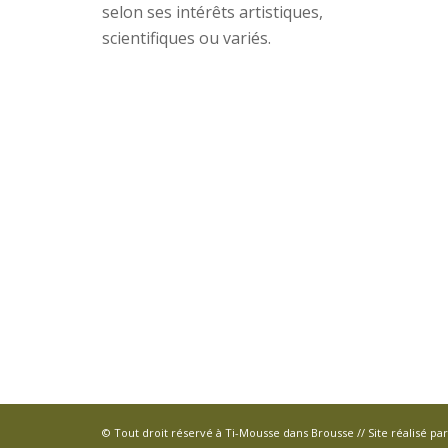
selon ses intérêts artistiques,
scientifiques ou variés.
© Tout droit réservé à Ti-Mousse dans Brousse // Site réalisé pa