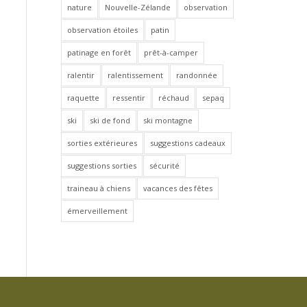
nature
Nouvelle-Zélande
observation
observation étoiles
patin
patinage en forêt
prêt-à-camper
ralentir
ralentissement
randonnée
raquette
ressentir
réchaud
sepaq
ski
ski de fond
ski montagne
sorties extérieures
suggestions cadeaux
suggestions sorties
sécurité
traineau à chiens
vacances des fêtes
émerveillement