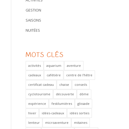
ACTIVITÉS
GESTION
SAISONS
NUITÉES
MOTS CLÉS
activités
aquarium
aventure
cadeaux
cafétière
centre de l'hêtre
certificat cadeau
chaise
conseils
cyclotourisme
découverte
dôme
expérience
festilumières
glissade
hiver
idées-cadeaux
idées sorties
lenteur
microaventure
mitaines