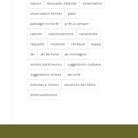
nature
Nouvelle-Zélande
observation
observation étoiles
patin
patinage en forêt
prêt-à-camper
ralentir
ralentissement
randonnée
raquette
ressentir
réchaud
sepaq
ski
ski de fond
ski montagne
sorties extérieures
suggestions cadeaux
suggestions sorties
sécurité
traineau à chiens
vacances des fêtes
émerveillement