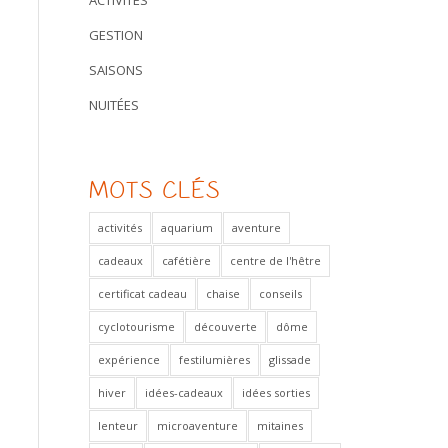
ACTIVITÉS
GESTION
SAISONS
NUITÉES
MOTS CLÉS
activités
aquarium
aventure
cadeaux
cafétière
centre de l'hêtre
certificat cadeau
chaise
conseils
cyclotourisme
découverte
dôme
expérience
festilumières
glissade
hiver
idées-cadeaux
idées sorties
lenteur
microaventure
mitaines