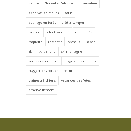
nature
Nouvelle-Zélande
observation
observation étoiles
patin
patinage en forêt
prêt-à-camper
ralentir
ralentissement
randonnée
raquette
ressentir
réchaud
sepaq
ski
ski de fond
ski montagne
sorties extérieures
suggestions cadeaux
suggestions sorties
sécurité
traineau à chiens
vacances des fêtes
émerveillement