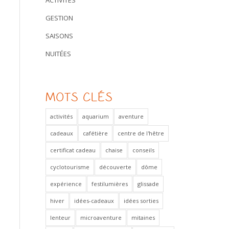
ACTIVITÉS
GESTION
SAISONS
NUITÉES
MOTS CLÉS
activités
aquarium
aventure
cadeaux
cafétière
centre de l'hêtre
certificat cadeau
chaise
conseils
cyclotourisme
découverte
dôme
expérience
festilumières
glissade
hiver
idées-cadeaux
idées sorties
lenteur
microaventure
mitaines