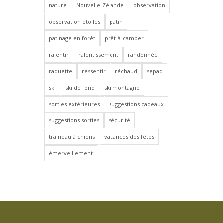
nature
Nouvelle-Zélande
observation
observation étoiles
patin
patinage en forêt
prêt-à-camper
ralentir
ralentissement
randonnée
raquette
ressentir
réchaud
sepaq
ski
ski de fond
ski montagne
sorties extérieures
suggestions cadeaux
suggestions sorties
sécurité
traineau à chiens
vacances des fêtes
émerveillement