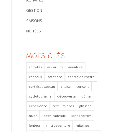
ACTIVITÉS
GESTION
SAISONS
NUITÉES
MOTS CLÉS
activités
aquarium
aventure
cadeaux
cafétière
centre de l'hêtre
certificat cadeau
chaise
conseils
cyclotourisme
découverte
dôme
expérience
festilumières
glissade
hiver
idées-cadeaux
idées sorties
lenteur
microaventure
mitaines