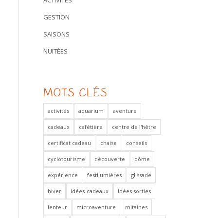
ACTIVITÉS
GESTION
SAISONS
NUITÉES
MOTS CLÉS
activités
aquarium
aventure
cadeaux
cafétière
centre de l'hêtre
certificat cadeau
chaise
conseils
cyclotourisme
découverte
dôme
expérience
festilumières
glissade
hiver
idées-cadeaux
idées sorties
lenteur
microaventure
mitaines