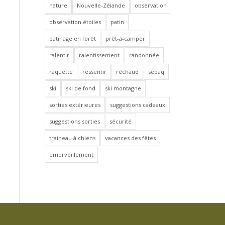
nature
Nouvelle-Zélande
observation
observation étoiles
patin
patinage en forêt
prêt-à-camper
ralentir
ralentissement
randonnée
raquette
ressentir
réchaud
sepaq
ski
ski de fond
ski montagne
sorties extérieures
suggestions cadeaux
suggestions sorties
sécurité
traineau à chiens
vacances des fêtes
émerveillement