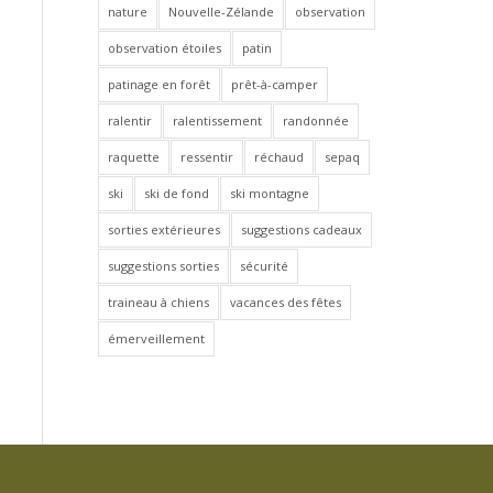
nature
Nouvelle-Zélande
observation
observation étoiles
patin
patinage en forêt
prêt-à-camper
ralentir
ralentissement
randonnée
raquette
ressentir
réchaud
sepaq
ski
ski de fond
ski montagne
sorties extérieures
suggestions cadeaux
suggestions sorties
sécurité
traineau à chiens
vacances des fêtes
émerveillement