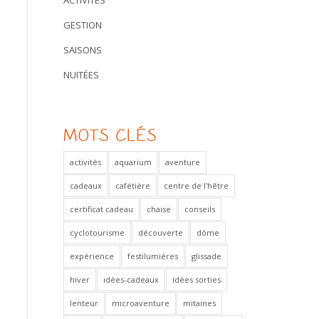
ACTIVITÉS
GESTION
SAISONS
NUITÉES
MOTS CLÉS
activités
aquarium
aventure
cadeaux
cafétière
centre de l'hêtre
certificat cadeau
chaise
conseils
cyclotourisme
découverte
dôme
expérience
festilumières
glissade
hiver
idées-cadeaux
idées sorties
lenteur
microaventure
mitaines