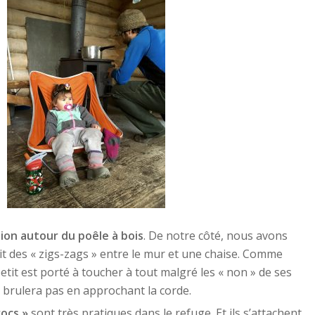
ion autour du poêle à bois
. De notre côté, nous avons
ait des « zigs-zags » entre le mur et une chaise. Comme
tit est porté à toucher à tout malgré les « non » de ses
e brulera pas en approchant la corde.
rocs »
sont très pratiques dans le refuge. Et ils s’attachent