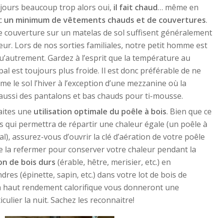
ujours beaucoup trop alors oui,
il fait chaud
… même en
nc
un minimum de vêtements chauds et de couvertures
.
e couverture sur un matelas de sol suffisent généralement
ur. Lors de nos sorties familiales, notre petit homme est
’autrement. Gardez à l’esprit que la température au
al est toujours plus froide. Il est donc préférable de ne
e le sol l’hiver à l’exception d’une mezzanine où la
aussi des pantalons et bas chauds pour ti-mousse.
faites une
utilisation optimale du poêle à bois
. Bien que ce
is qui permettra de répartir une chaleur égale (un poêle à
al), assurez-vous d’ouvrir la clé d’aération de votre poêle
de la refermer pour conserver votre chaleur pendant la
tion de bois durs
(érable, hêtre, merisier, etc.) en
es (épinette, sapin, etc.) dans votre lot de bois de
à haut rendement calorifique vous donneront une
culier la nuit. Sachez les reconnaitre!