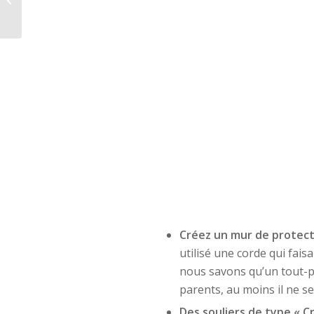
forêt!
Créez un mur de protect
utilisé une corde qui fais
nous savons qu’un tout-pe
parents, au moins il ne s
Des souliers de type « C