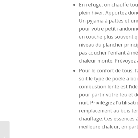
En refuge, on chauffe to
plein hiver. Apportez do
Un pyjama à pattes et un
pour votre petit randonne
en couche plus souvent qu
niveau du plancher princip
pas coucher l’enfant à mêm
chaleur monte. Prévoyez 
Pour le confort de tous, 
soit le type de poêle à bo
combustion lente est l’idé
pour partir votre feu et 
nuit.
Privilégiez l’utilisa
remplacement au bois tendr
chauffage. Ces essences 
meilleure chaleur, en parti
Le mouche-bébé, un
indispensable en