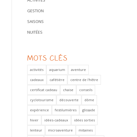
ACTIVITÉS
GESTION
SAISONS
NUITÉES
MOTS CLÉS
activités
aquarium
aventure
cadeaux
cafétière
centre de l'hêtre
certificat cadeau
chaise
conseils
cyclotourisme
découverte
dôme
expérience
festilumières
glissade
hiver
idées-cadeaux
idées sorties
lenteur
microaventure
mitaines