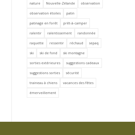
nature
Nouvelle-Zélande
observation
observation étoiles
patin
patinage en forêt
prêt-à-camper
ralentir
ralentissement
randonnée
raquette
ressentir
réchaud
sepaq
ski
ski de fond
ski montagne
sorties extérieures
suggestions cadeaux
suggestions sorties
sécurité
traineau à chiens
vacances des fêtes
émerveillement