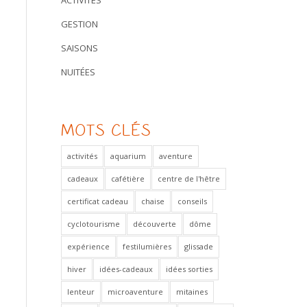
ACTIVITÉS
GESTION
SAISONS
NUITÉES
MOTS CLÉS
activités
aquarium
aventure
cadeaux
cafétière
centre de l'hêtre
certificat cadeau
chaise
conseils
cyclotourisme
découverte
dôme
expérience
festilumières
glissade
hiver
idées-cadeaux
idées sorties
lenteur
microaventure
mitaines