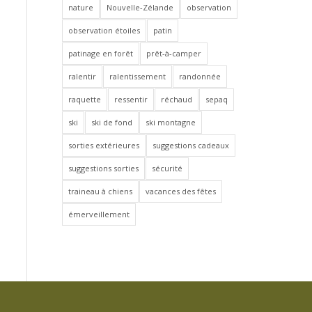
nature
Nouvelle-Zélande
observation
observation étoiles
patin
patinage en forêt
prêt-à-camper
ralentir
ralentissement
randonnée
raquette
ressentir
réchaud
sepaq
ski
ski de fond
ski montagne
sorties extérieures
suggestions cadeaux
suggestions sorties
sécurité
traineau à chiens
vacances des fêtes
émerveillement