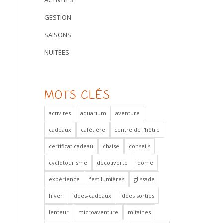
ACTIVITÉS
GESTION
SAISONS
NUITÉES
MOTS CLÉS
activités
aquarium
aventure
cadeaux
cafétière
centre de l'hêtre
certificat cadeau
chaise
conseils
cyclotourisme
découverte
dôme
expérience
festilumières
glissade
hiver
idées-cadeaux
idées sorties
lenteur
microaventure
mitaines