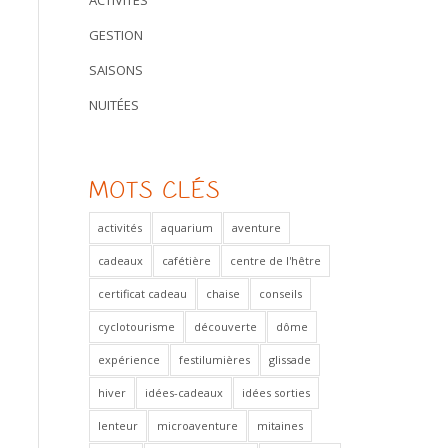
ACTIVITÉS
GESTION
SAISONS
NUITÉES
MOTS CLÉS
activités
aquarium
aventure
cadeaux
cafétière
centre de l'hêtre
certificat cadeau
chaise
conseils
cyclotourisme
découverte
dôme
expérience
festilumières
glissade
hiver
idées-cadeaux
idées sorties
lenteur
microaventure
mitaines