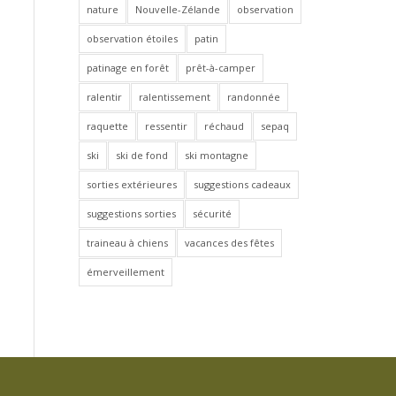
nature
Nouvelle-Zélande
observation
observation étoiles
patin
patinage en forêt
prêt-à-camper
ralentir
ralentissement
randonnée
raquette
ressentir
réchaud
sepaq
ski
ski de fond
ski montagne
sorties extérieures
suggestions cadeaux
suggestions sorties
sécurité
traineau à chiens
vacances des fêtes
émerveillement