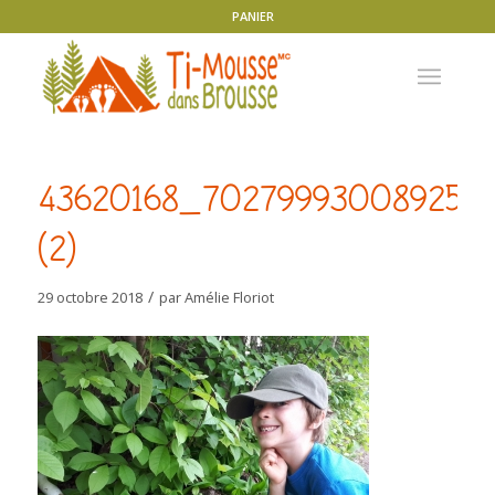
PANIER
43620168_702799930089252_
(2)
/
29 octobre 2018
par
Amélie Floriot