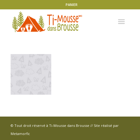
PANIER
© Tout droit réservé à Ti-Mousse dans Brousse // Site réalisé par
Metamorfic