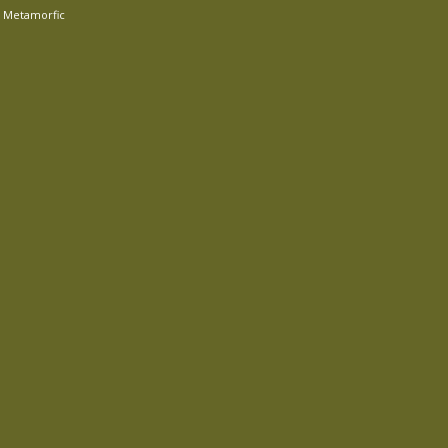
r
Metamorfic